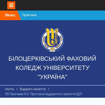
Skip
News:
Практика
to
Інтенсив-курс “Булінг в
content
родині та за її межами: як
не стати жертвою?”
ВАРТІСТЬ НАВЧАННЯ
БІЛОЦЕРКІВСЬКИЙ ФАХОВИЙ
КОЛЕДЖ УНІВЕРСИТЕТУ
"УКРАЇНА"
Home
Відкриті заняття
05 Пасічник Н.С. Протокол відкритого заняття ІДП