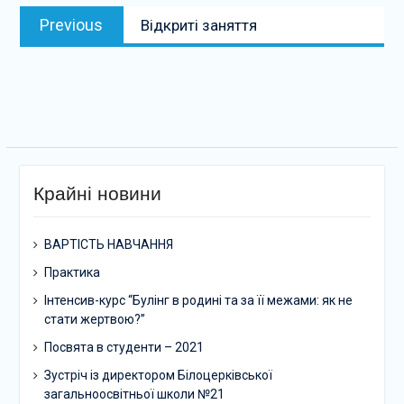
Навігація
Previous
Previous
Відкриті заняття
записів
post:
Крайні новини
ВАРТІСТЬ НАВЧАННЯ
Практика
Інтенсив-курс “Булінг в родині та за її межами: як не
стати жертвою?”
Посвята в студенти – 2021
Зустріч із директором Білоцерківської
загальноосвітньої школи №21