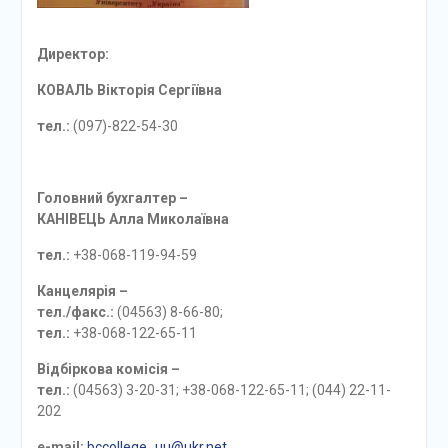
Директор:
КОВАЛЬ Вікторія Сергіївна
тел.:
(097)-822-54-30
Головний бухгалтер –
КАНІВЕЦЬ Алла Миколаївна
тел.:
+38-068-119-94-59
Канцелярія –
тел./факс.:
(04563) 8-66-80;
тел.:
+38-068-122-65-11
Відбіркова комісія –
тел.:
(04563) 3-20-31; +38-068-122-65-11; (044) 22-11-
202
e-mail:
bccollege_uu@ukr.net